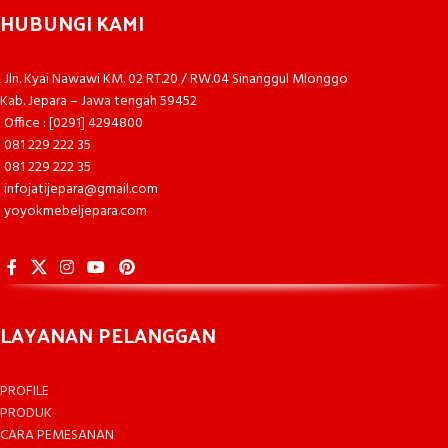
HUBUNGI KAMI
Jln. Kyai Nawawi KM. 02 RT.20 / RW.04 Sinanggul Mlonggo
Kab. Jepara – Jawa tengah 59452
Office : [0291] 4294800
081 229 222 35
081 229 222 35
infojatijepara@gmail.com
yoyokmebeljepara.com
LAYANAN PELANGGAN
PROFILE
PRODUK
CARA PEMESANAN