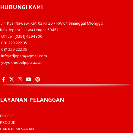
HUBUNGI KAMI
Jln. Kyai Nawawi KM. 02 RT.20 / RW.04 Sinanggul Mlonggo
Kab. Jepara – Jawa tengah 59452
Office : [0291] 4294800
081 229 222 35
081 229 222 35
infojatijepara@gmail.com
yoyokmebeljepara.com
LAYANAN PELANGGAN
PROFILE
PRODUK
CARA PEMESANAN