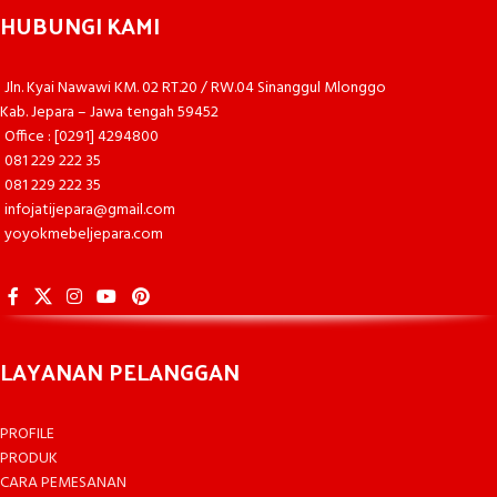
HUBUNGI KAMI
Jln. Kyai Nawawi KM. 02 RT.20 / RW.04 Sinanggul Mlonggo
Kab. Jepara – Jawa tengah 59452
Office : [0291] 4294800
081 229 222 35
081 229 222 35
infojatijepara@gmail.com
yoyokmebeljepara.com
LAYANAN PELANGGAN
PROFILE
PRODUK
CARA PEMESANAN