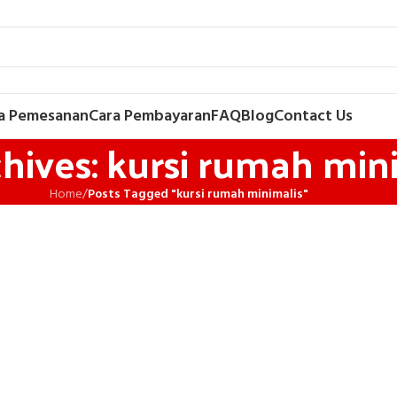
a Pemesanan
Cara Pembayaran
FAQ
Blog
Contact Us
hives: kursi rumah min
Home
/
Posts Tagged "kursi rumah minimalis"