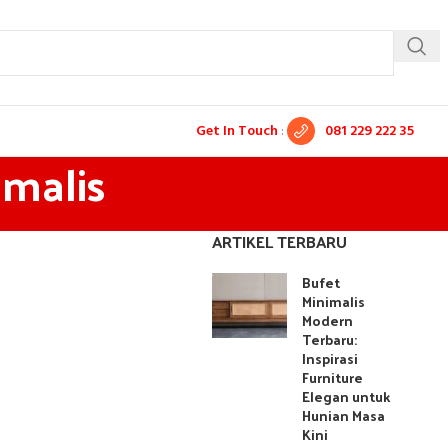
Get In Touch
:
081 229 222 35
imalis
ARTIKEL TERBARU
Bufet
Minimalis
Modern
Terbaru:
Inspirasi
Furniture
Elegan untuk
Hunian Masa
Kini