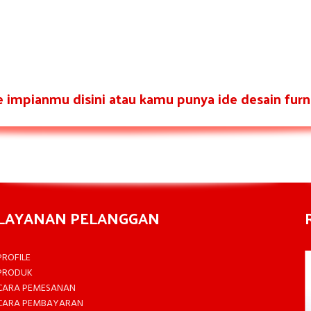
re impianmu disini atau kamu punya ide desain furni
LAYANAN PELANGGAN
PROFILE
PRODUK
CARA PEMESANAN
CARA PEMBAYARAN