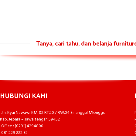
Tanya, cari tahu, dan belanja furnitu
HUBUNGI KAMI
Jln. Kyai Nawawi KM. 02 RT.20 / RW.04 Sinanggul Mlonggo
Kab. Jepara – Jawa tengah 59452
Office : [0291] 4294800
081 229 222 35