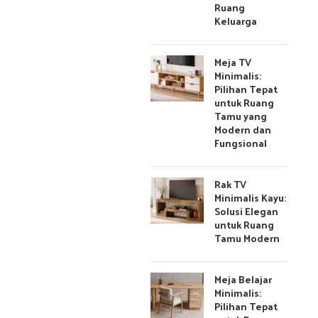
Ruang
Keluarga
Meja TV
Minimalis:
Pilihan Tepat
untuk Ruang
Tamu yang
Modern dan
Fungsional
Rak TV
Minimalis Kayu:
Solusi Elegan
untuk Ruang
Tamu Modern
Meja Belajar
Minimalis:
Pilihan Tepat