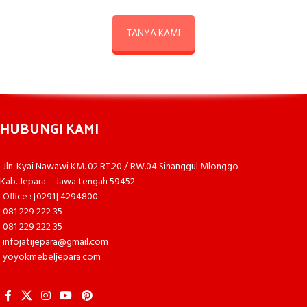
TANYA KAMI
HUBUNGI KAMI
Jln. Kyai Nawawi KM. 02 RT.20 / RW.04 Sinanggul Mlonggo
Kab. Jepara – Jawa tengah 59452
Office : [0291] 4294800
081 229 222 35
081 229 222 35
infojatijepara@gmail.com
yoyokmebeljepara.com