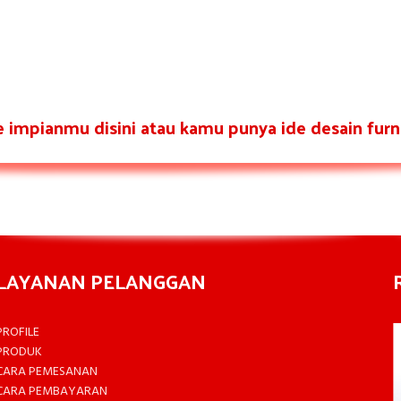
re impianmu disini atau kamu punya ide desain furni
LAYANAN PELANGGAN
PROFILE
PRODUK
CARA PEMESANAN
CARA PEMBAYARAN