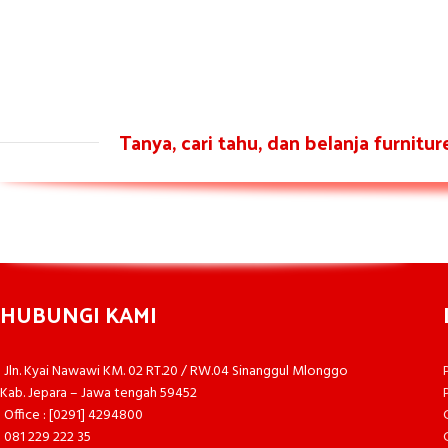
Tanya, cari tahu, dan belanja furnitu
HUBUNGI KAMI
Jln. Kyai Nawawi KM. 02 RT.20 / RW.04 Sinanggul Mlonggo
Kab. Jepara – Jawa tengah 59452
Office : [0291] 4294800
081 229 222 35