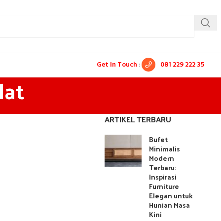
Get In Touch
:
081 229 222 35
lat
ARTIKEL TERBARU
Bufet
Minimalis
Modern
Terbaru:
Inspirasi
Furniture
Elegan untuk
Hunian Masa
Kini