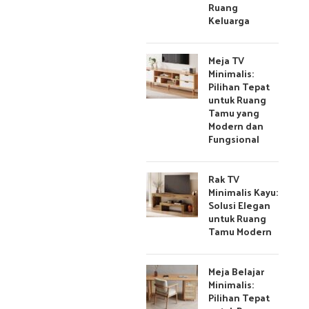
Ruang
Keluarga
Meja TV
Minimalis:
Pilihan Tepat
untuk Ruang
Tamu yang
Modern dan
Fungsional
Rak TV
Minimalis Kayu:
Solusi Elegan
untuk Ruang
Tamu Modern
Meja Belajar
Minimalis:
Pilihan Tepat