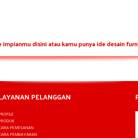
re impianmu disini atau kamu punya ide desain furni
LAYANAN PELANGGAN
PROFILE
PRODUK
CARA PEMESANAN
CARA PEMBAYARAN