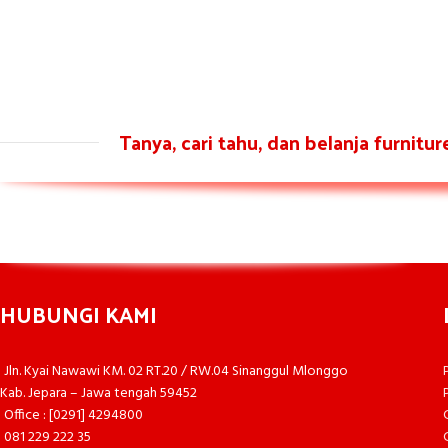
Tanya, cari tahu, dan belanja furnitu
HUBUNGI KAMI
Jln. Kyai Nawawi KM. 02 RT.20 / RW.04 Sinanggul Mlonggo
Kab. Jepara – Jawa tengah 59452
Office : [0291] 4294800
081 229 222 35