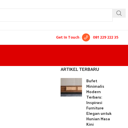
Get In Touch
:
081 229 222 35
ARTIKEL TERBARU
Bufet
Minimalis
Modern
Terbaru:
Inspirasi
Furniture
Elegan untuk
Hunian Masa
Kini