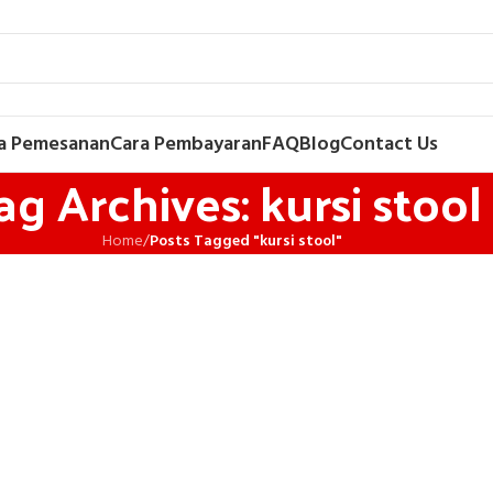
a Pemesanan
Cara Pembayaran
FAQ
Blog
Contact Us
ag Archives: kursi stool
Home
/
Posts Tagged "kursi stool"