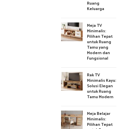
Ruang
Keluarga
Meja TV
Minimalis:
Pilihan Tepat
untuk Ruang
Tamu yang
Modern dan
Fungsional
Rak TV
Minimalis Kayu:
Solusi Elegan
untuk Ruang
Tamu Modern
Meja Belajar
Minimalis:
Pilihan Tepat