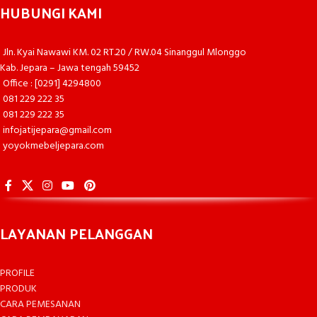
HUBUNGI KAMI
Jln. Kyai Nawawi KM. 02 RT.20 / RW.04 Sinanggul Mlonggo
Kab. Jepara – Jawa tengah 59452
Office : [0291] 4294800
081 229 222 35
081 229 222 35
infojatijepara@gmail.com
yoyokmebeljepara.com
LAYANAN PELANGGAN
PROFILE
PRODUK
CARA PEMESANAN