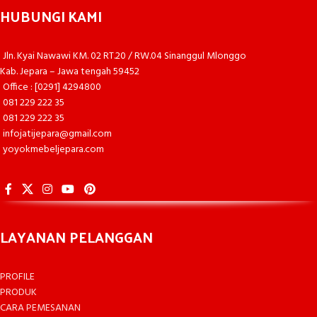
HUBUNGI KAMI
Jln. Kyai Nawawi KM. 02 RT.20 / RW.04 Sinanggul Mlonggo
Kab. Jepara – Jawa tengah 59452
Office : [0291] 4294800
081 229 222 35
081 229 222 35
infojatijepara@gmail.com
yoyokmebeljepara.com
LAYANAN PELANGGAN
PROFILE
PRODUK
CARA PEMESANAN