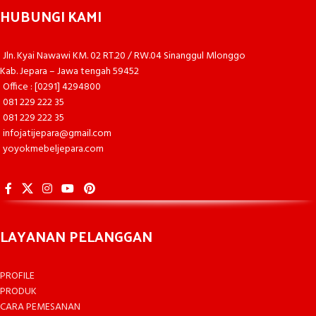
HUBUNGI KAMI
Jln. Kyai Nawawi KM. 02 RT.20 / RW.04 Sinanggul Mlonggo
Kab. Jepara – Jawa tengah 59452
Office : [0291] 4294800
081 229 222 35
081 229 222 35
infojatijepara@gmail.com
yoyokmebeljepara.com
LAYANAN PELANGGAN
PROFILE
PRODUK
CARA PEMESANAN