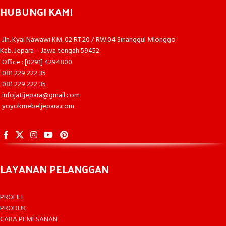
HUBUNGI KAMI
Jln. Kyai Nawawi KM. 02 RT.20 / RW.04 Sinanggul Mlonggo
Kab. Jepara – Jawa tengah 59452
Office : [0291] 4294800
081 229 222 35
081 229 222 35
infojatijepara@gmail.com
yoyokmebeljepara.com
LAYANAN PELANGGAN
PROFILE
PRODUK
CARA PEMESANAN