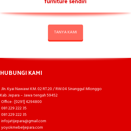
furniture sendiri
TANYA KAMI
HUBUNGI KAMI
Jln. Kyai Nawawi KM. 02 RT.20 / RW.04 Sinanggul Mlonggo
Kab. Jepara – Jawa tengah 59452
Office : [0291] 4294800
081 229 222 35
081 229 222 35
infojatijepara@gmail.com
yoyokmebeljepara.com