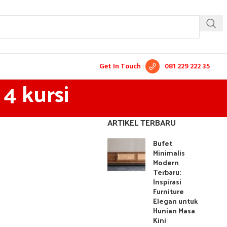
Get In Touch
:
081 229 222 35
4 kursi
ARTIKEL TERBARU
Bufet
Minimalis
Modern
Terbaru:
Inspirasi
Furniture
Elegan untuk
Hunian Masa
Kini