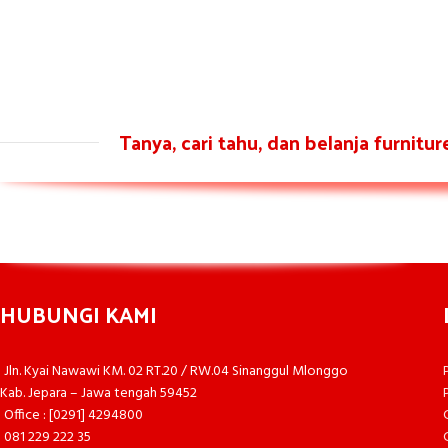
Tanya, cari tahu, dan belanja furnitu
HUBUNGI KAMI
Jln. Kyai Nawawi KM. 02 RT.20 / RW.04 Sinanggul Mlonggo
Kab. Jepara – Jawa tengah 59452
Office : [0291] 4294800
081 229 222 35