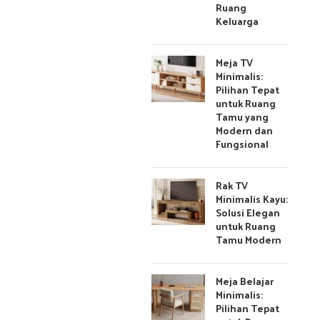
Ruang
Keluarga
Meja TV
Minimalis:
Pilihan Tepat
untuk Ruang
Tamu yang
Modern dan
Fungsional
Rak TV
Minimalis Kayu:
Solusi Elegan
untuk Ruang
Tamu Modern
Meja Belajar
Minimalis:
Pilihan Tepat