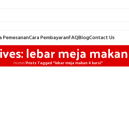
a Pemesanan
Cara Pembayaran
FAQ
Blog
Contact Us
ives: lebar meja makan 
Home
/
Posts Tagged "lebar meja makan 4 kursi"