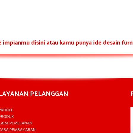
re impianmu disini atau kamu punya ide desain furni
LAYANAN PELANGGAN
PROFILE
PRODUK
CARA PEMESANAN
CARA PEMBAYARAN