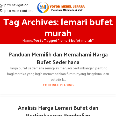
Skip to navigation
Skip to main content
Tag Archives: lemari bufet
murah
Home
/
Posts Tagged "lemari bufet murah"
Panduan Memilih dan Memahami Harga
Bufet Sederhana
Harga bufet sederhana seringkali menjadi pertimbangan penting
bagi mereka yang ingin menambahkan furnitur yang fungsional dan
estetis k...
CONTINUE READING
Analisis Harga Lemari Bufet dan
Pertimbangan Pembelian