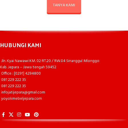
TANYA KAMI
HUBUNGI KAMI
Jln. Kyai Nawawi KM. 02 RT.20 / RW.04 Sinanggul Mlonggo
Kab. Jepara – Jawa tengah 59452
Office : [0291] 4294800
081 229 222 35
081 229 222 35
infojatijepara@gmail.com
yoyokmebeljepara.com