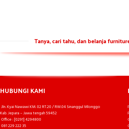
Tanya, cari tahu, dan belanja furnitu
HUBUNGI KAMI
Jln. Kyai Nawawi KM. 02 RT.20 / RW.04 Sinanggul Mlonggo
Kab. Jepara – Jawa tengah 59452
Office : [0291] 4294800
081 229 222 35