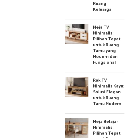
Ruang
Keluarga
Meja TV
Minimalis:
Pilihan Tepat
untuk Ruang
Tamu yang
Modern dan
Fungsional
Rak TV
Minimalis Kayu:
Solusi Elegan
untuk Ruang
Tamu Modern
Meja Belajar
Minimalis:
Pilihan Tepat