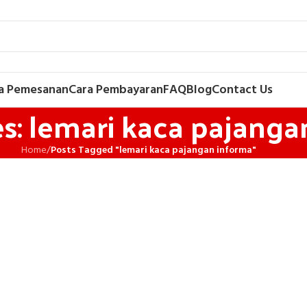
a Pemesanan
Cara Pembayaran
FAQ
Blog
Contact Us
s: lemari kaca pajanga
Home
/
Posts Tagged "lemari kaca pajangan informa"