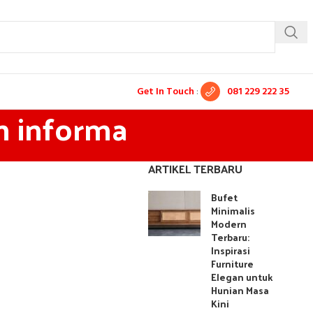
Get In Touch
:
081 229 222 35
n informa
ARTIKEL TERBARU
Bufet
Minimalis
Modern
Terbaru:
Inspirasi
Furniture
Elegan untuk
Hunian Masa
Kini