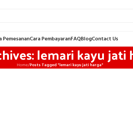
a Pemesanan
Cara Pembayaran
FAQ
Blog
Contact Us
hives: lemari kayu jati
Home
/
Posts Tagged "lemari kayu jati harga"