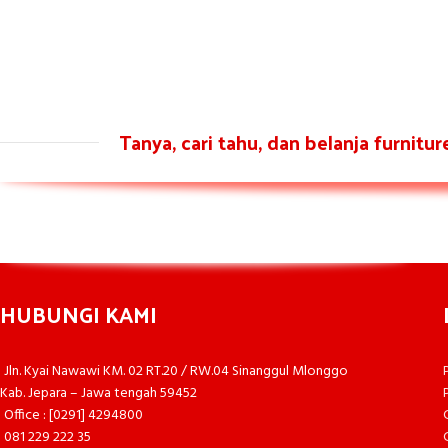
Tanya, cari tahu, dan belanja furnitu
HUBUNGI KAMI
Jln. Kyai Nawawi KM. 02 RT.20 / RW.04 Sinanggul Mlonggo
Kab. Jepara – Jawa tengah 59452
Office : [0291] 4294800
081 229 222 35