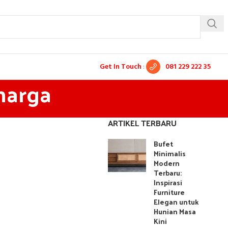
Get In Touch
:
081 229 222 35
 harga
ARTIKEL TERBARU
Bufet
Minimalis
Modern
Terbaru:
Inspirasi
Furniture
Elegan untuk
Hunian Masa
Kini