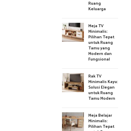
Ruang
Keluarga
Meja TV
Minimalis:
Pilihan Tepat
untuk Ruang
Tamu yang
Modern dan
Fungsional
Rak TV
Minimalis Kayu:
Solusi Elegan
untuk Ruang
Tamu Modern
Meja Belajar
Minimalis:
Pilihan Tepat