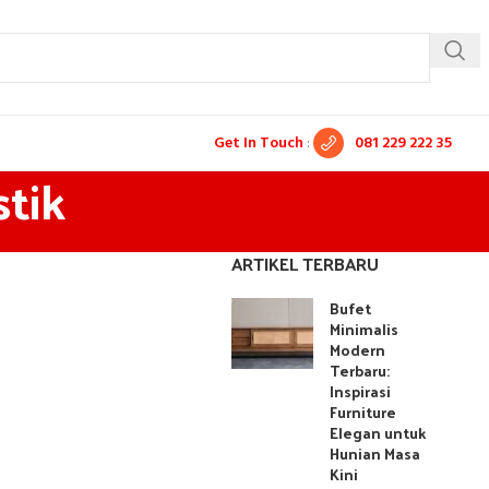
Get In Touch
:
081 229 222 35
stik
ARTIKEL TERBARU
Bufet
Minimalis
Modern
Terbaru:
Inspirasi
Furniture
Elegan untuk
Hunian Masa
Kini