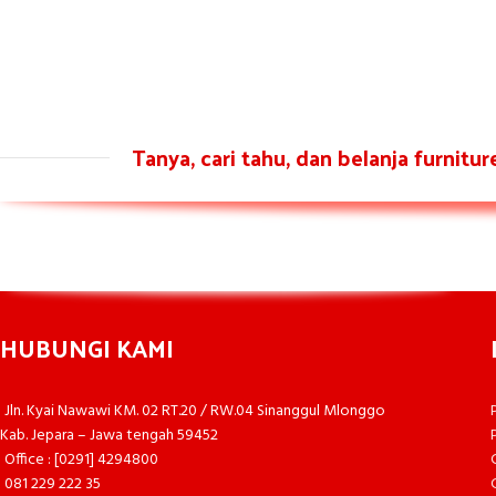
Tanya, cari tahu, dan belanja furnitu
HUBUNGI KAMI
Jln. Kyai Nawawi KM. 02 RT.20 / RW.04 Sinanggul Mlonggo
Kab. Jepara – Jawa tengah 59452
Office : [0291] 4294800
081 229 222 35