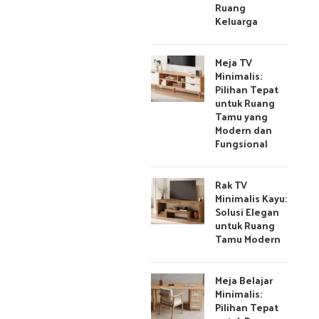
Ruang
Keluarga
Meja TV
Minimalis:
Pilihan Tepat
untuk Ruang
Tamu yang
Modern dan
Fungsional
Rak TV
Minimalis Kayu:
Solusi Elegan
untuk Ruang
Tamu Modern
Meja Belajar
Minimalis:
Pilihan Tepat