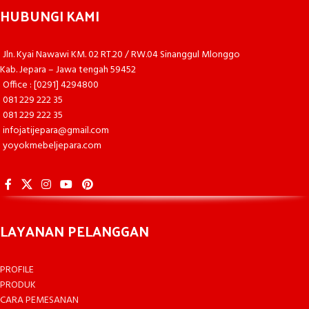
HUBUNGI KAMI
Jln. Kyai Nawawi KM. 02 RT.20 / RW.04 Sinanggul Mlonggo
Kab. Jepara – Jawa tengah 59452
Office : [0291] 4294800
081 229 222 35
081 229 222 35
infojatijepara@gmail.com
yoyokmebeljepara.com
LAYANAN PELANGGAN
PROFILE
PRODUK
CARA PEMESANAN