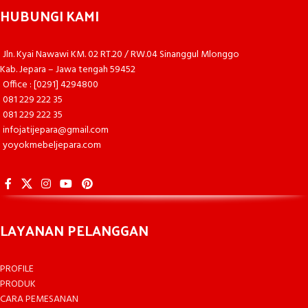
HUBUNGI KAMI
Jln. Kyai Nawawi KM. 02 RT.20 / RW.04 Sinanggul Mlonggo
Kab. Jepara – Jawa tengah 59452
Office : [0291] 4294800
081 229 222 35
081 229 222 35
infojatijepara@gmail.com
yoyokmebeljepara.com
LAYANAN PELANGGAN
PROFILE
PRODUK
CARA PEMESANAN