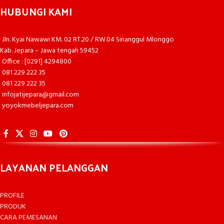
HUBUNGI KAMI
Jln. Kyai Nawawi KM. 02 RT.20 / RW.04 Sinanggul Mlonggo
Kab. Jepara – Jawa tengah 59452
Office : [0291] 4294800
081 229 222 35
081 229 222 35
infojatijepara@gmail.com
yoyokmebeljepara.com
LAYANAN PELANGGAN
PROFILE
PRODUK
CARA PEMESANAN