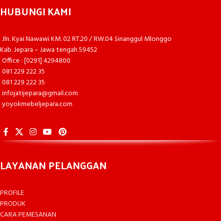
HUBUNGI KAMI
Jln. Kyai Nawawi KM. 02 RT.20 / RW.04 Sinanggul Mlonggo
Kab. Jepara – Jawa tengah 59452
Office : [0291] 4294800
081 229 222 35
081 229 222 35
infojatijepara@gmail.com
yoyokmebeljepara.com
LAYANAN PELANGGAN
PROFILE
PRODUK
CARA PEMESANAN