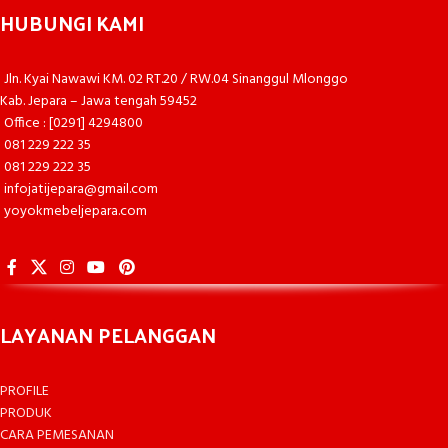
HUBUNGI KAMI
Jln. Kyai Nawawi KM. 02 RT.20 / RW.04 Sinanggul Mlonggo
Kab. Jepara – Jawa tengah 59452
Office : [0291] 4294800
081 229 222 35
081 229 222 35
infojatijepara@gmail.com
yoyokmebeljepara.com
LAYANAN PELANGGAN
PROFILE
PRODUK
CARA PEMESANAN