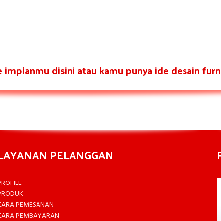
re impianmu disini atau kamu punya ide desain furni
LAYANAN PELANGGAN
PROFILE
PRODUK
CARA PEMESANAN
CARA PEMBAYARAN