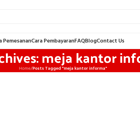
a Pemesanan
Cara Pembayaran
FAQ
Blog
Contact Us
chives: meja kantor in
Home
/
Posts Tagged "meja kantor informa"