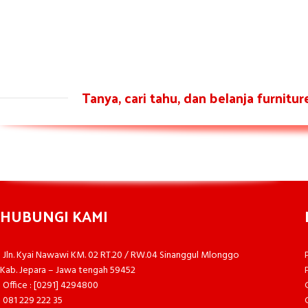
Tanya, cari tahu, dan belanja furnitu
HUBUNGI KAMI
Jln. Kyai Nawawi KM. 02 RT.20 / RW.04 Sinanggul Mlonggo
Kab. Jepara – Jawa tengah 59452
Office : [0291] 4294800
081 229 222 35