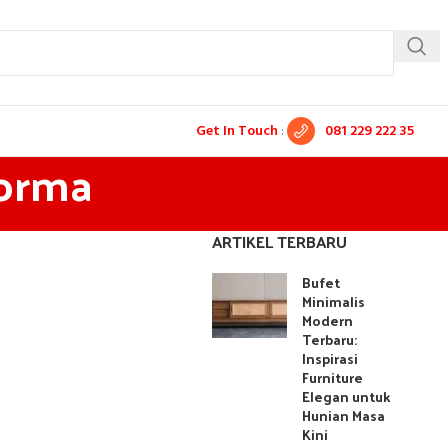
Get In Touch
:
081 229 222 35
forma
ARTIKEL TERBARU
Bufet
Minimalis
Modern
Terbaru:
Inspirasi
Furniture
Elegan untuk
Hunian Masa
Kini