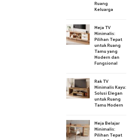
Ruang
Keluarga
Meja TV
Minimalis:
Pilihan Tepat
untuk Ruang
Tamu yang
Modern dan
Fungsional
Rak TV
Minimalis Kayu:
Solusi Elegan
untuk Ruang
Tamu Modern
Meja Belajar
Minimalis:
Pilihan Tepat