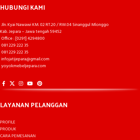
HUBUNGI KAMI
Jln. Kyai Nawawi KM. 02 RT.20 / RW.04 Sinanggul Mlonggo
Kab. Jepara – Jawa tengah 59452
Office : [0291] 4294800
081 229 222 35
081 229 222 35
infojatijepara@gmail.com
yoyokmebeljepara.com
LAYANAN PELANGGAN
PROFILE
PRODUK
CARA PEMESANAN