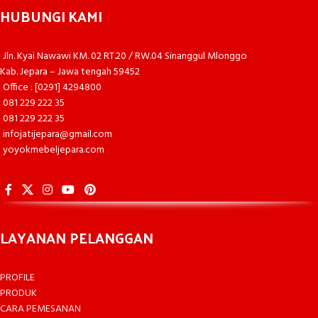
HUBUNGI KAMI
Jln. Kyai Nawawi KM. 02 RT.20 / RW.04 Sinanggul Mlonggo
Kab. Jepara – Jawa tengah 59452
Office : [0291] 4294800
081 229 222 35
081 229 222 35
infojatijepara@gmail.com
yoyokmebeljepara.com
LAYANAN PELANGGAN
PROFILE
PRODUK
CARA PEMESANAN