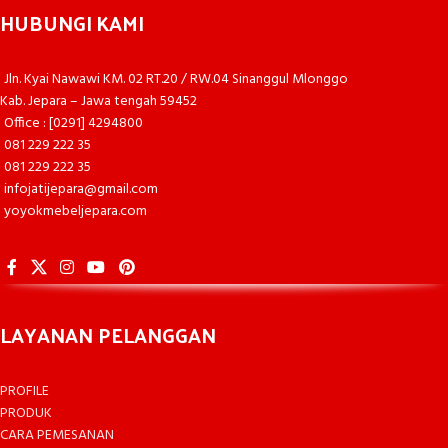
HUBUNGI KAMI
Jln. Kyai Nawawi KM. 02 RT.20 / RW.04 Sinanggul Mlonggo
Kab. Jepara – Jawa tengah 59452
Office : [0291] 4294800
081 229 222 35
081 229 222 35
infojatijepara@gmail.com
yoyokmebeljepara.com
LAYANAN PELANGGAN
PROFILE
PRODUK
CARA PEMESANAN