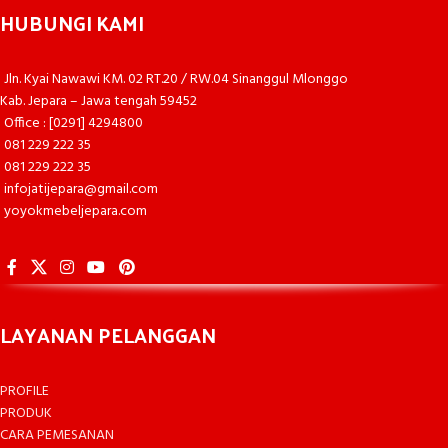
HUBUNGI KAMI
Jln. Kyai Nawawi KM. 02 RT.20 / RW.04 Sinanggul Mlonggo
Kab. Jepara – Jawa tengah 59452
Office : [0291] 4294800
081 229 222 35
081 229 222 35
infojatijepara@gmail.com
yoyokmebeljepara.com
LAYANAN PELANGGAN
PROFILE
PRODUK
CARA PEMESANAN