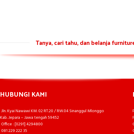
Tanya, cari tahu, dan belanja furnitu
HUBUNGI KAMI
Jln. Kyai Nawawi KM. 02 RT.20 / RW.04 Sinanggul Mlonggo
Kab. Jepara – Jawa tengah 59452
Office : [0291] 4294800
081 229 222 35