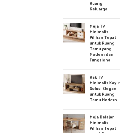
Ruang
Keluarga
Meja TV
Minimalis:
Pilihan Tepat
untuk Ruang
Tamu yang
Modern dan
Fungsional
Rak TV
Minimalis Kayu:
Solusi Elegan
untuk Ruang
Tamu Modern
Meja Belajar
Minimalis:
Pilihan Tepat