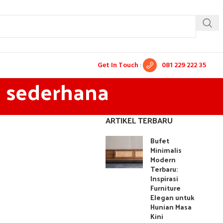
Get In Touch
:
081 229 222 35
u sederhana
ARTIKEL TERBARU
Bufet
Minimalis
Modern
Terbaru:
Inspirasi
Furniture
Elegan untuk
Hunian Masa
Kini