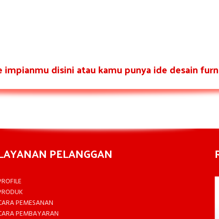
re impianmu disini atau kamu punya ide desain furni
LAYANAN PELANGGAN
PROFILE
PRODUK
CARA PEMESANAN
CARA PEMBAYARAN