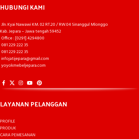
HUBUNGI KAMI
Jln. Kyai Nawawi KM. 02 RT.20 / RW.04 Sinanggul Mlonggo
Kab. Jepara – Jawa tengah 59452
Office : [0291] 4294800
081 229 222 35
081 229 222 35
infojatijepara@gmail.com
yoyokmebeljepara.com
LAYANAN PELANGGAN
PROFILE
PRODUK
CARA PEMESANAN