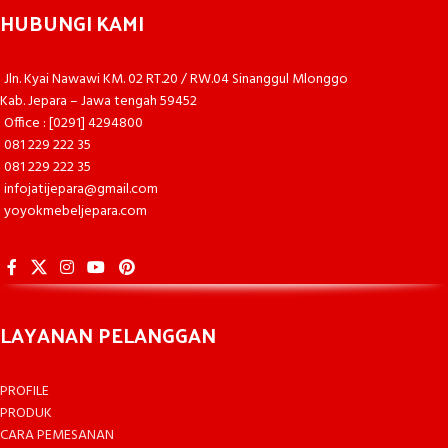
HUBUNGI KAMI
Jln. Kyai Nawawi KM. 02 RT.20 / RW.04 Sinanggul Mlonggo
Kab. Jepara – Jawa tengah 59452
Office : [0291] 4294800
081 229 222 35
081 229 222 35
infojatijepara@gmail.com
yoyokmebeljepara.com
LAYANAN PELANGGAN
PROFILE
PRODUK
CARA PEMESANAN