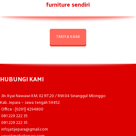
furniture sendiri
TANYA KAMI
HUBUNGI KAMI
Jln. Kyai Nawawi KM. 02 RT.20 / RW.04 Sinanggul Mlonggo
Kab. Jepara – Jawa tengah 59452
Office : [0291] 4294800
081 229 222 35
081 229 222 35
infojatijepara@gmail.com