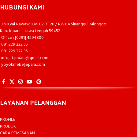
HUBUNGI KAMI
Jln. Kyai Nawawi KM. 02 RT.20 / RW.04 Sinanggul Mlonggo
Kab. Jepara – Jawa tengah 59452
Office : [0291] 4294800
081 229 222 35
081 229 222 35
infojatijepara@gmail.com
yoyokmebeljepara.com
LAYANAN PELANGGAN
PROFILE
PRODUK
CARA PEMESANAN