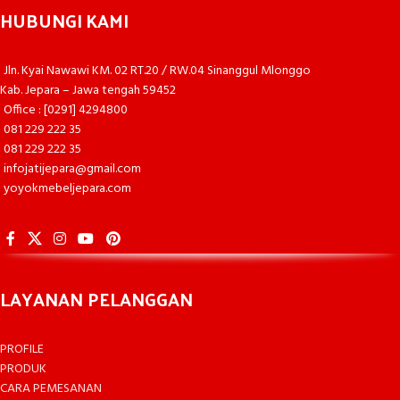
HUBUNGI KAMI
Jln. Kyai Nawawi KM. 02 RT.20 / RW.04 Sinanggul Mlonggo
Kab. Jepara – Jawa tengah 59452
Office : [0291] 4294800
081 229 222 35
081 229 222 35
infojatijepara@gmail.com
yoyokmebeljepara.com
LAYANAN PELANGGAN
PROFILE
PRODUK
CARA PEMESANAN