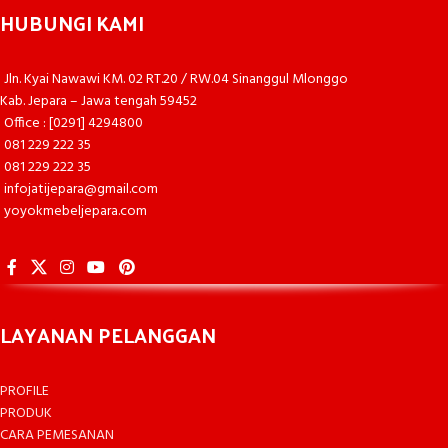
HUBUNGI KAMI
Jln. Kyai Nawawi KM. 02 RT.20 / RW.04 Sinanggul Mlonggo
Kab. Jepara – Jawa tengah 59452
Office : [0291] 4294800
081 229 222 35
081 229 222 35
infojatijepara@gmail.com
yoyokmebeljepara.com
LAYANAN PELANGGAN
PROFILE
PRODUK
CARA PEMESANAN