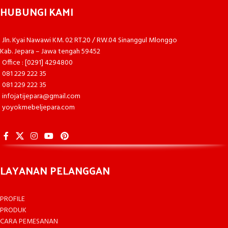
HUBUNGI KAMI
Jln. Kyai Nawawi KM. 02 RT.20 / RW.04 Sinanggul Mlonggo
Kab. Jepara – Jawa tengah 59452
Office : [0291] 4294800
081 229 222 35
081 229 222 35
infojatijepara@gmail.com
yoyokmebeljepara.com
LAYANAN PELANGGAN
PROFILE
PRODUK
CARA PEMESANAN