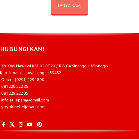
TANYA KAMI
HUBUNGI KAMI
Jln. Kyai Nawawi KM. 02 RT.20 / RW.04 Sinanggul Mlonggo
Kab. Jepara – Jawa tengah 59452
Office : [0291] 4294800
081 229 222 35
081 229 222 35
infojatijepara@gmail.com
yoyokmebeljepara.com