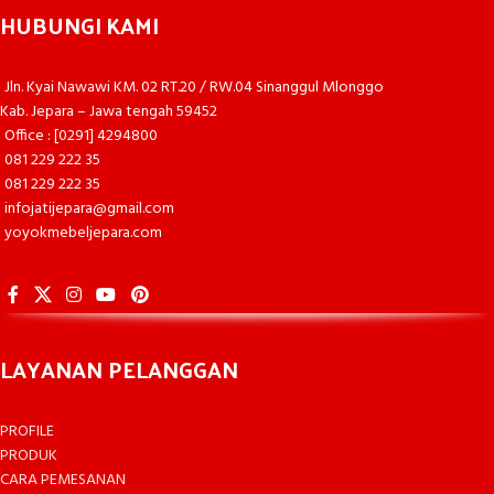
HUBUNGI KAMI
Jln. Kyai Nawawi KM. 02 RT.20 / RW.04 Sinanggul Mlonggo
Kab. Jepara – Jawa tengah 59452
Office : [0291] 4294800
081 229 222 35
081 229 222 35
infojatijepara@gmail.com
yoyokmebeljepara.com
LAYANAN PELANGGAN
PROFILE
PRODUK
CARA PEMESANAN