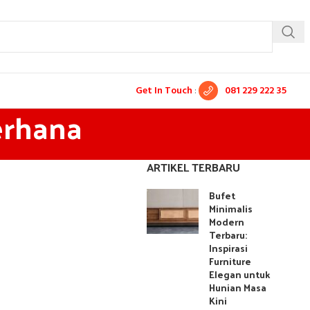
Get In Touch
:
081 229 222 35
erhana
ARTIKEL TERBARU
Bufet
Minimalis
Modern
Terbaru:
Inspirasi
Furniture
Elegan untuk
Hunian Masa
Kini