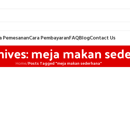
a Pemesanan
Cara Pembayaran
FAQ
Blog
Contact Us
hives: meja makan sed
Home
/
Posts Tagged "meja makan sederhana"