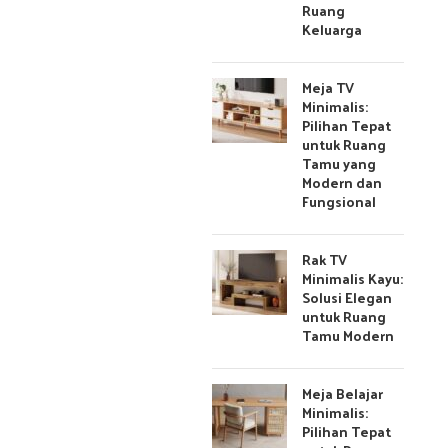
Ruang
Keluarga
Meja TV
Minimalis:
Pilihan Tepat
untuk Ruang
Tamu yang
Modern dan
Fungsional
Rak TV
Minimalis Kayu:
Solusi Elegan
untuk Ruang
Tamu Modern
Meja Belajar
Minimalis:
Pilihan Tepat