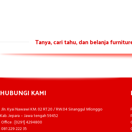
Tanya, cari tahu, dan belanja furnitu
HUBUNGI KAMI
Jln. Kyai Nawawi KM. 02 RT.20 / RW.04 Sinanggul Mlonggo
Kab. Jepara – Jawa tengah 59452
Office : [0291] 4294800
081 229 222 35