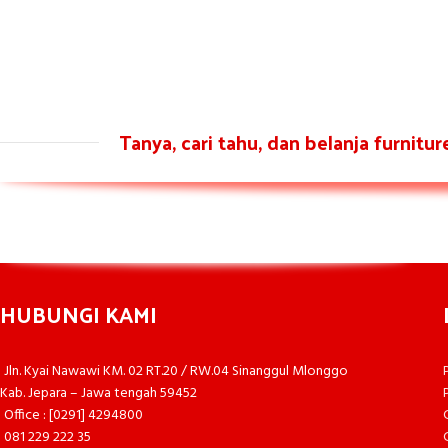
Tanya, cari tahu, dan belanja furnitu
HUBUNGI KAMI
Jln. Kyai Nawawi KM. 02 RT.20 / RW.04 Sinanggul Mlonggo
Kab. Jepara – Jawa tengah 59452
Office : [0291] 4294800
081 229 222 35