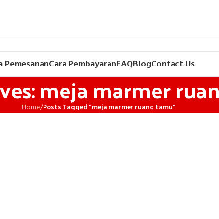
a Pemesanan
Cara Pembayaran
FAQ
Blog
Contact Us
ives: meja marmer rua
Home
/
Posts Tagged "meja marmer ruang tamu"