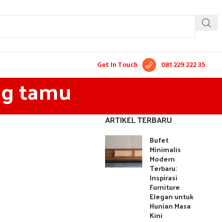
Get In Touch
:
081 229 222 35
ng tamu
ARTIKEL TERBARU
Bufet
Minimalis
Modern
Terbaru:
Inspirasi
Furniture
Elegan untuk
Hunian Masa
Kini