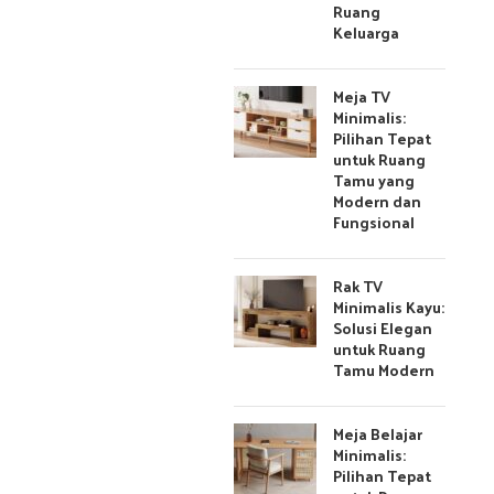
Ruang
Keluarga
Meja TV
Minimalis:
Pilihan Tepat
untuk Ruang
Tamu yang
Modern dan
Fungsional
Rak TV
Minimalis Kayu:
Solusi Elegan
untuk Ruang
Tamu Modern
Meja Belajar
Minimalis:
Pilihan Tepat