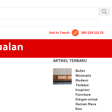
Get In Touch
:
081 229 222 35
ualan
ARTIKEL TERBARU
Bufet
Minimalis
Modern
Terbaru:
Inspirasi
Furniture
Elegan untuk
Hunian Masa
Kini