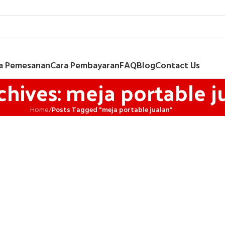
a Pemesanan
Cara Pembayaran
FAQ
Blog
Contact Us
chives: meja portable j
Home
/
Posts Tagged "meja portable jualan"