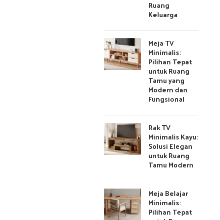
Ruang
Keluarga
Meja TV
Minimalis:
Pilihan Tepat
untuk Ruang
Tamu yang
Modern dan
Fungsional
Rak TV
Minimalis Kayu:
Solusi Elegan
untuk Ruang
Tamu Modern
Meja Belajar
Minimalis:
Pilihan Tepat