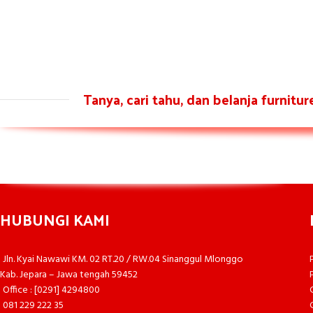
Tanya, cari tahu, dan belanja furnitu
HUBUNGI KAMI
Jln. Kyai Nawawi KM. 02 RT.20 / RW.04 Sinanggul Mlonggo
Kab. Jepara – Jawa tengah 59452
Office : [0291] 4294800
081 229 222 35