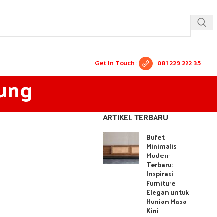
Get In Touch
:
081 229 222 35
tung
ARTIKEL TERBARU
Bufet
Minimalis
Modern
Terbaru:
Inspirasi
Furniture
Elegan untuk
Hunian Masa
Kini