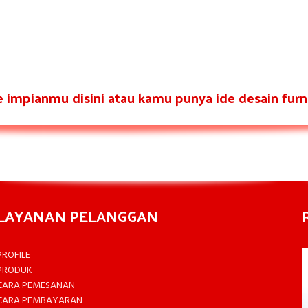
re impianmu disini atau kamu punya ide desain furni
LAYANAN PELANGGAN
PROFILE
PRODUK
CARA PEMESANAN
CARA PEMBAYARAN