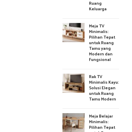
Ruang
Keluarga
Meja TV
Minimalis:
Pilihan Tepat
untuk Ruang
Tamu yang
Modern dan
Fungsional
Rak TV
Minimalis Kayu:
Solusi Elegan
untuk Ruang
Tamu Modern
Meja Belajar
Minimalis:
Pilihan Tepat