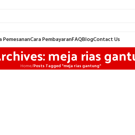
a Pemesanan
Cara Pembayaran
FAQ
Blog
Contact Us
rchives: meja rias gan
Home
/
Posts Tagged "meja rias gantung"