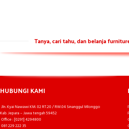
Tanya, cari tahu, dan belanja furnitu
HUBUNGI KAMI
Jln. Kyai Nawawi KM. 02 RT.20 / RW.04 Sinanggul Mlonggo
Kab. Jepara – Jawa tengah 59452
Office : [0291] 4294800
081 229 222 35