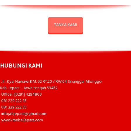
TANYA KAMI
HUBUNGI KAMI
Jln. Kyai Nawawi KM. 02 RT.20 / RW.04 Sinanggul Mlonggo
Kab. Jepara – Jawa tengah 59452
Office : [0291] 4294800
081 229 222 35
081 229 222 35
infojatijepara@gmail.com
yoyokmebeljepara.com