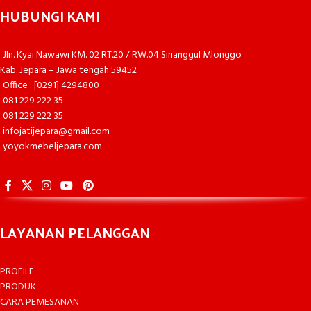
HUBUNGI KAMI
Jln. Kyai Nawawi KM. 02 RT.20 / RW.04 Sinanggul Mlonggo
Kab. Jepara – Jawa tengah 59452
Office : [0291] 4294800
081 229 222 35
081 229 222 35
infojatijepara@gmail.com
yoyokmebeljepara.com
LAYANAN PELANGGAN
PROFILE
PRODUK
CARA PEMESANAN