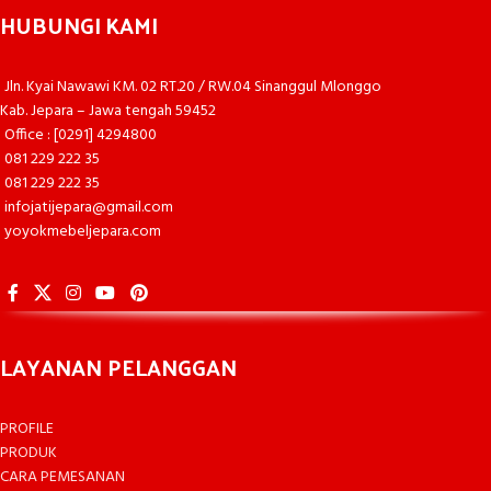
HUBUNGI KAMI
Jln. Kyai Nawawi KM. 02 RT.20 / RW.04 Sinanggul Mlonggo
Kab. Jepara – Jawa tengah 59452
Office : [0291] 4294800
081 229 222 35
081 229 222 35
infojatijepara@gmail.com
yoyokmebeljepara.com
LAYANAN PELANGGAN
PROFILE
PRODUK
CARA PEMESANAN