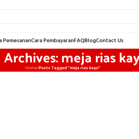
a Pemesanan
Cara Pembayaran
FAQ
Blog
Contact Us
 Archives: meja rias ka
Home
/
Posts Tagged "meja rias kayu"