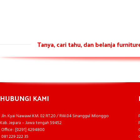
Tanya, cari tahu, dan belanja furnitu
HUBUNGI KAMI
Jln. Kyai Nawawi KM. 02 RT.20 / RW.04 Sinanggul Mlonggo
Kab. Jepara – Jawa tengah 59452
Office : [0291] 4294800
081 229 222 35