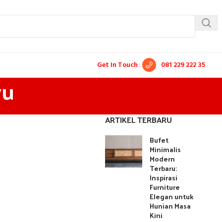
Get In Touch
:
081 229 222 35
yu
ARTIKEL TERBARU
Bufet
Minimalis
Modern
Terbaru:
Inspirasi
Furniture
Elegan untuk
Hunian Masa
Kini