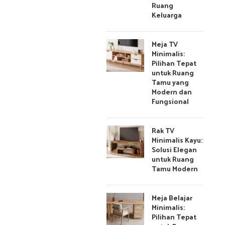
Ruang
Keluarga
Meja TV
Minimalis:
Pilihan Tepat
untuk Ruang
Tamu yang
Modern dan
Fungsional
Rak TV
Minimalis Kayu:
Solusi Elegan
untuk Ruang
Tamu Modern
Meja Belajar
Minimalis:
Pilihan Tepat