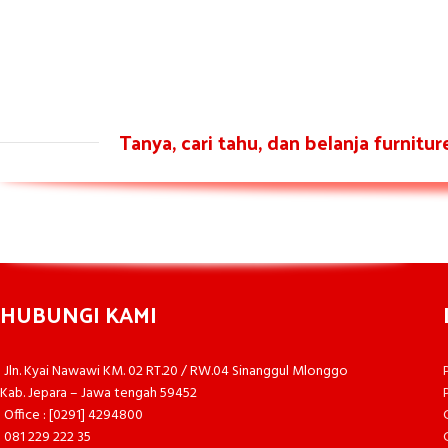
Tanya, cari tahu, dan belanja furnitu
HUBUNGI KAMI
Jln. Kyai Nawawi KM. 02 RT.20 / RW.04 Sinanggul Mlonggo
Kab. Jepara – Jawa tengah 59452
Office : [0291] 4294800
081 229 222 35