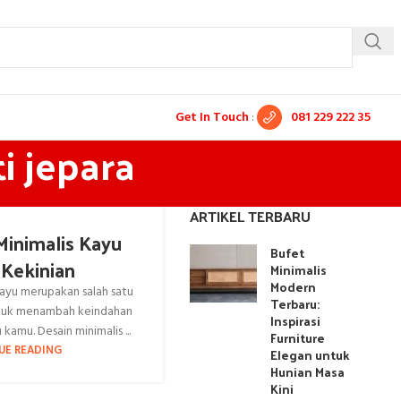
Get In Touch
:
081 229 222 35
i jepara
ARTIKEL TERBARU
inimalis Kayu
Bufet
Kekinian
Minimalis
Modern
ayu merupakan salah satu
Terbaru:
ntuk menambah keindahan
Inspirasi
kamu. Desain minimalis ...
Furniture
UE READING
Elegan untuk
Hunian Masa
Kini