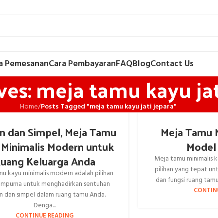
a Pemesanan
Cara Pembayaran
FAQ
Blog
Contact Us
ves: meja tamu kayu jat
Home
/
Posts Tagged "meja tamu kayu jati jepara"
n dan Simpel, Meja Tamu
Meja Tamu M
 Minimalis Modern untuk
Model 
uang Keluarga Anda
Meja tamu minimalis k
pilihan yang tepat u
u kayu minimalis modern adalah pilihan
dan fungsi ruang tamu 
empurna untuk menghadirkan sentuhan
CONTIN
n dan simpel dalam ruang tamu Anda.
Denga...
CONTINUE READING