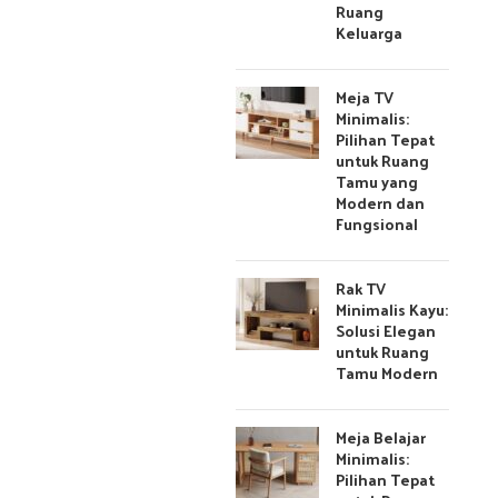
Ruang
Keluarga
Meja TV
Minimalis:
Pilihan Tepat
untuk Ruang
Tamu yang
Modern dan
Fungsional
Rak TV
Minimalis Kayu:
Solusi Elegan
untuk Ruang
Tamu Modern
Meja Belajar
Minimalis:
Pilihan Tepat