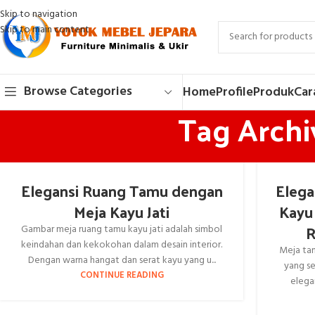
Skip to navigation
Skip to main content
Browse Categories
Home
Profile
Produk
Car
Tag Archi
Elegansi Ruang Tamu dengan
Elega
Meja Kayu Jati
Kayu
R
Gambar meja ruang tamu kayu jati adalah simbol
keindahan dan kekokohan dalam desain interior.
Meja tam
Dengan warna hangat dan serat kayu yang u...
yang s
CONTINUE READING
elega