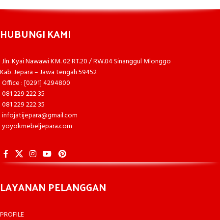
HUBUNGI KAMI
Jln. Kyai Nawawi KM. 02 RT.20 / RW.04 Sinanggul Mlonggo
Kab. Jepara – Jawa tengah 59452
Office : [0291] 4294800
081 229 222 35
081 229 222 35
infojatijepara@gmail.com
yoyokmebeljepara.com
LAYANAN PELANGGAN
PROFILE