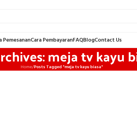
a Pemesanan
Cara Pembayaran
FAQ
Blog
Contact Us
rchives: meja tv kayu b
Home
/
Posts Tagged "meja tv kayu biasa"