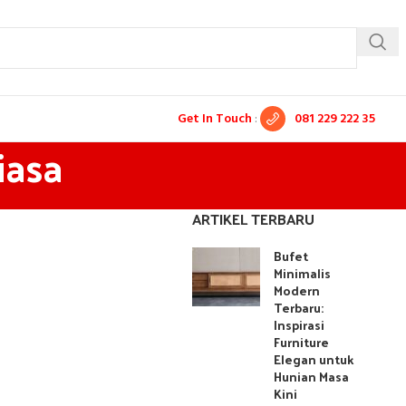
Get In Touch
:
081 229 222 35
iasa
ARTIKEL TERBARU
Bufet
Minimalis
Modern
Terbaru:
Inspirasi
Furniture
Elegan untuk
Hunian Masa
Kini