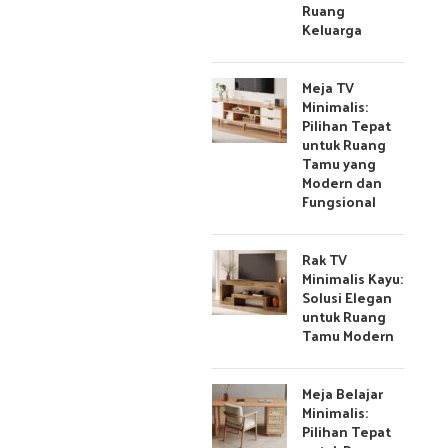
Ruang
Keluarga
Meja TV
Minimalis:
Pilihan Tepat
untuk Ruang
Tamu yang
Modern dan
Fungsional
Rak TV
Minimalis Kayu:
Solusi Elegan
untuk Ruang
Tamu Modern
Meja Belajar
Minimalis:
Pilihan Tepat