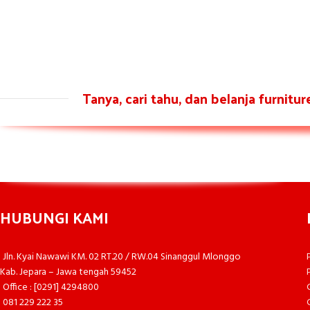
Tanya, cari tahu, dan belanja furnitu
HUBUNGI KAMI
Jln. Kyai Nawawi KM. 02 RT.20 / RW.04 Sinanggul Mlonggo
Kab. Jepara – Jawa tengah 59452
Office : [0291] 4294800
081 229 222 35