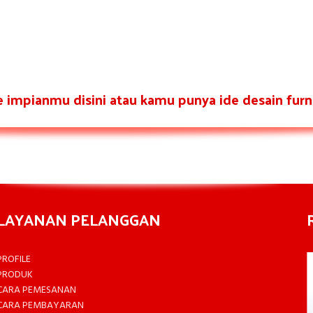
re impianmu disini atau kamu punya ide desain furni
LAYANAN PELANGGAN
PROFILE
PRODUK
CARA PEMESANAN
CARA PEMBAYARAN