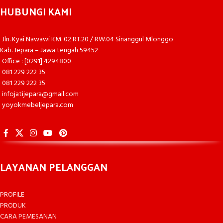
HUBUNGI KAMI
Jln. Kyai Nawawi KM. 02 RT.20 / RW.04 Sinanggul Mlonggo
Kab. Jepara – Jawa tengah 59452
Office : [0291] 4294800
081 229 222 35
081 229 222 35
infojatijepara@gmail.com
yoyokmebeljepara.com
LAYANAN PELANGGAN
PROFILE
PRODUK
CARA PEMESANAN