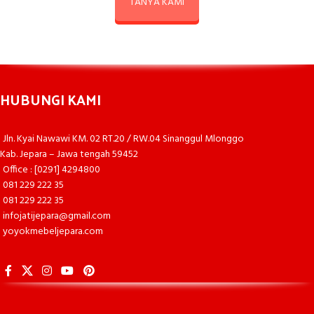
TANYA KAMI
HUBUNGI KAMI
Jln. Kyai Nawawi KM. 02 RT.20 / RW.04 Sinanggul Mlonggo
Kab. Jepara – Jawa tengah 59452
Office : [0291] 4294800
081 229 222 35
081 229 222 35
infojatijepara@gmail.com
yoyokmebeljepara.com